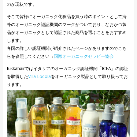
のが現状です。
そこで皆様にオーガニック化粧品を買う時のポイントとして海
外のオーガニック認証機関のマークがついており、なおかつ製
品がオーガニックとして認証された商品を選ぶことをおすすめ
します。
各国の詳しい認証機関が紹介されたページがありますのでこち
らを参照してください→
国際オーガニックセラピー協会
fukkahairではイタリアのオーガニック認証機関「ICEA」の認証
を取得した
Villa Lodola
をオーガニック製品として取り扱ってお
ります。